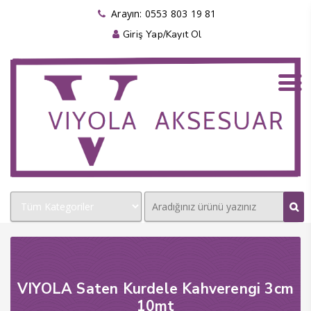
anel
Arayın: 0553 803 19 81
Giriş Yap/Kayıt Ol
anel
ketleri
anel
anel
anel
anel
VIYOLA Saten Kurdele Kahverengi 3cm
10mt
anel