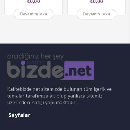
₺
0,00
₺
0,00
Devamını oku
Devamını oku
anel
anel
nk
Kalitebizde.net sitemizde bulunan tüm içerik ve
temalar tarafımıza ait olup yanlızca sitemiz
üzerinden satışı yapılmaktadır.
Sayfalar
tın al
anel