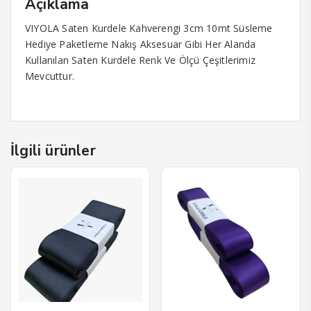
Açıklama
anel
VIYOLA Saten Kurdele Kahverengi 3cm 10mt Süsleme
anel
Hediye Paketleme Nakış Aksesuar Gibi Her Alanda
Kullanılan Saten Kurdele Renk Ve Ölçü Çeşitlerimiz
anel
Mevcuttur.
anel
anel
anel
İlgili ürünler
anel
anel
anel
anel