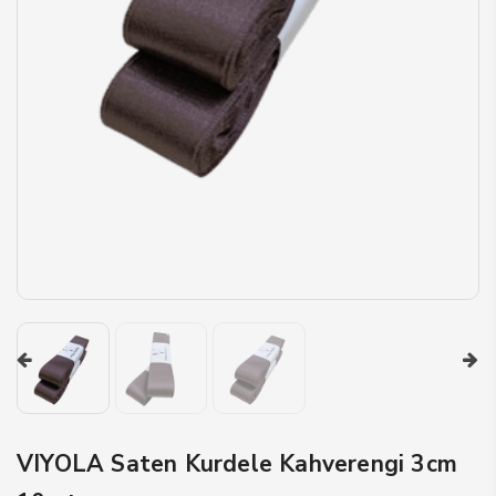
anel
anel
anel
anel
anel
anel
anel
tın al
tın al
anel
anel
VIYOLA Saten Kurdele Kahverengi 3cm
anel