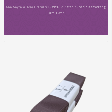
››
›› VIYOLA Saten Kurdele Kahverengi
Ana Sayfa
Yeni Gelenler
anel
3cm 10mt
anel
anel
anel
iş
anel
anel
anel
anel
anel
anel