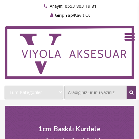
acklink panel
Arayın: 0553 803 19 81
Giriş Yap/Kayıt Ol
acklink panel
acklink paketleri
acklink
acklink
acklink
acklink
acklink panel
acklink panel
acklink panel
acklink panel
1cm Baskılı Kurdele
acklink panel