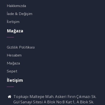
acklink panel
Hakkımızda
acklink panel
İade & Değişim
İletişim
acklink Panel
Mağaza
acklink Panel
acklink panel
Gizlilik Politikası
acklink panel
Hesabım
acklink panel
Mağaza
acklink satın al
Sepet
acklink satın al
İletişim
acklink Panel
acklink panel
Topkapı Maltepe Mah. Askeri Fırın Çıkmazı Sk.
Gül Sanayi Sitesi A Blok No:8 Kat:1, A Blok Sk.
acklink panel