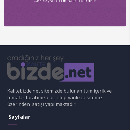
›› 1cm Baskılı Kurdele
Ana Sayfa
acklink panel
acklink panel
acklink Panel
acklink panel
acklink giriş
acklink panel
acklink Panel
acklink panel
Kalitebizde.net sitemizde bulunan tüm içerik ve
temalar tarafımıza ait olup yanlızca sitemiz
acklink panel
üzerinden satışı yapılmaktadır.
acklink panel
Sayfalar
acklink Panel