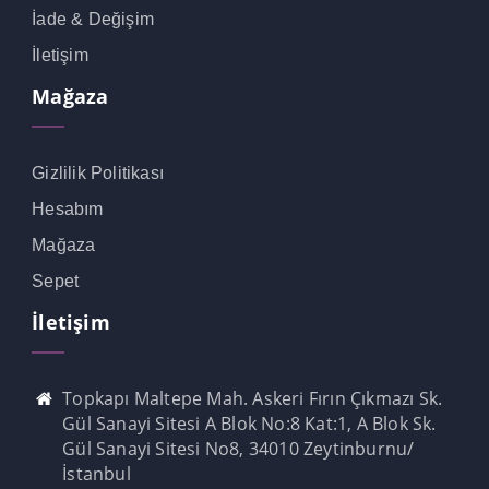
link
İade & Değişim
İletişim
link
Mağaza
link
link panel
Gizlilik Politikası
link panel
Hesabım
link
Mağaza
link
Sepet
Hacklink
İletişim
link
Topkapı Maltepe Mah. Askeri Fırın Çıkmazı Sk.
link
Gül Sanayi Sitesi A Blok No:8 Kat:1, A Blok Sk.
link satın al
Gül Sanayi Sitesi No8, 34010 Zeytinburnu/
İstanbul
link panel