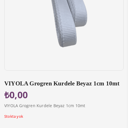
link panel
link panel
link Panel
link Panel
link panel
link panel
link panel
link satın al
VIYOLA Grogren Kurdele Beyaz 1cm 10mt
₺
0,00
link satın al
link Panel
VIYOLA Grogren Kurdele Beyaz 1cm 10mt
link panel
Stokta yok
link panel