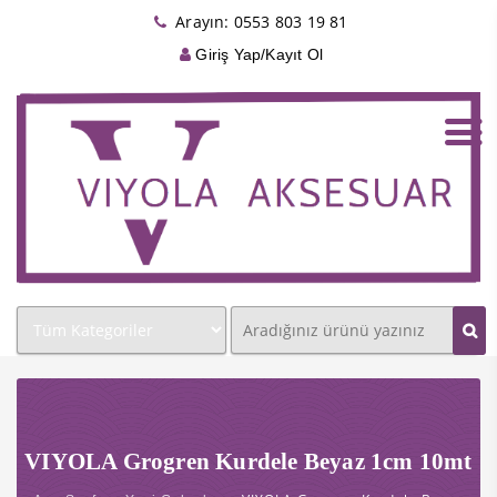
link panel
Arayın: 0553 803 19 81
Giriş Yap/Kayıt Ol
link panel
link paketleri
link
link
link
link
link panel
link panel
link panel
link panel
VIYOLA Grogren Kurdele Beyaz 1cm 10mt
link panel