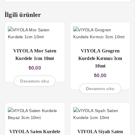
link panel
İlgili ürünler
link panel
link panel
link panel
VIYOLA Mor Saten
VIYOLA Grogren
link panel
Kurdele 1cm 10mt
Kurdele Kırmızı 3cm
link panel
10mt
₺
0,00
link panel
₺
0,00
Devamını oku
link panel
Devamını oku
link Panel
inati
link
VIYOLA Saten Kurdele
VIYOLA Siyah Saten
link Panel