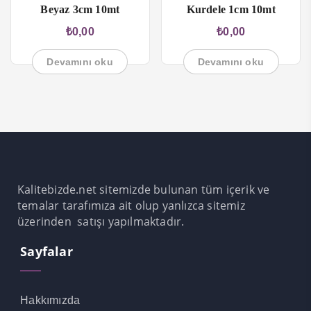
Beyaz 3cm 10mt
Kurdele 1cm 10mt
link
₺
0,00
₺
0,00
link panel
Devamını oku
Devamını oku
link Panel
link Panel
link Panel
al Oku
link
Kalitebizde.net sitemizde bulunan tüm içerik ve
temalar tarafımıza ait olup yanlızca sitemiz
link panel
üzerinden satışı yapılmaktadır.
link panel
Sayfalar
link panel
link Panel
Hakkımızda