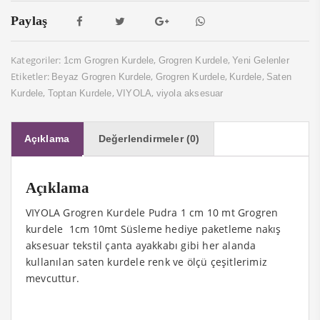
Paylaş
link Panel
link panel
Kategoriler:
,
,
1cm Grogren Kurdele
Grogren Kurdele
Yeni Gelenler
Etiketler:
,
,
,
Beyaz Grogren Kurdele
Grogren Kurdele
Kurdele
Saten
link panel
,
,
,
Kurdele
Toptan Kurdele
VIYOLA
viyola aksesuar
link panel
link panel
Açıklama
Değerlendirmeler (0)
link panel
Açıklama
link panel
VIYOLA Grogren Kurdele Pudra 1 cm 10 mt Grogren
link panel
kurdele 1cm 10mt Süsleme hediye paketleme nakış
aksesuar tekstil çanta ayakkabı gibi her alanda
link panel
kullanılan saten kurdele renk ve ölçü çeşitlerimiz
link panel
mevcuttur.
link panel