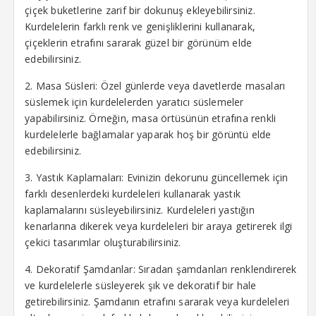
çiçek buketlerine zarif bir dokunuş ekleyebilirsiniz.
asino giriş
Kurdelelerin farklı renk ve genişliklerini kullanarak,
rabet
çiçeklerin etrafını sararak güzel bir görünüm elde
edebilirsiniz.
ibet
2. Masa Süsleri: Özel günlerde veya davetlerde masaları
erbetin giris
süslemek için kurdelelerden yaratıcı süslemeler
yapabilirsiniz. Örneğin, masa örtüsünün etrafına renkli
casino
kurdelelerle bağlamalar yaparak hoş bir görüntü elde
iganbet
edebilirsiniz.
cking Forum
3. Yastık Kaplamaları: Evinizin dekorunu güncellemek için
farklı desenlerdeki kurdeleleri kullanarak yastık
rıs escort
kaplamalarını süsleyebilirsiniz. Kurdeleleri yastığın
kenarlarına dikerek veya kurdeleleri bir araya getirerek ilgi
casino
çekici tasarımlar oluşturabilirsiniz.
obet giriş
4. Dekoratif Şamdanlar: Sıradan şamdanları renklendirerek
ve kurdelelerle süsleyerek şık ve dekoratif bir hale
ibet, mavibet giriş
getirebilirsiniz. Şamdanın etrafını sararak veya kurdeleleri
panca escort