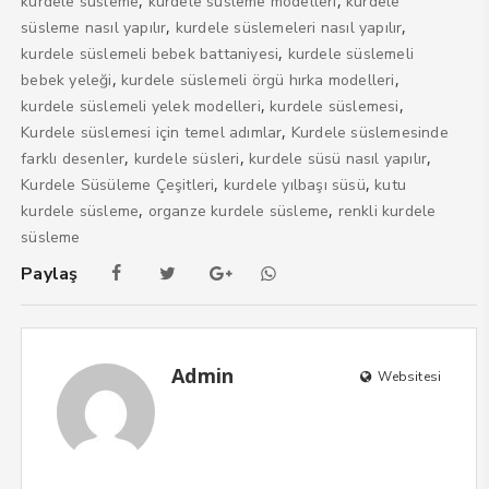
,
,
kurdele süsleme
kurdele süsleme modelleri
kurdele
,
,
süsleme nasıl yapılır
kurdele süslemeleri nasıl yapılır
,
kurdele süslemeli bebek battaniyesi
kurdele süslemeli
,
,
bebek yeleği
kurdele süslemeli örgü hırka modelleri
,
,
kurdele süslemeli yelek modelleri
kurdele süslemesi
,
Kurdele süslemesi için temel adımlar
Kurdele süslemesinde
,
,
,
farklı desenler
kurdele süsleri
kurdele süsü nasıl yapılır
,
,
Kurdele Süsüleme Çeşitleri
kurdele yılbaşı süsü
kutu
,
,
kurdele süsleme
organze kurdele süsleme
renkli kurdele
süsleme
Paylaş
Admin
Websitesi