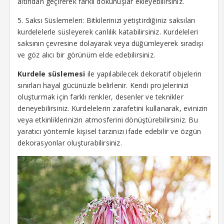
altından geçirerek farklı dokunuşlar ekleyebilirsiniz.
et giriş
5. Saksı Süslemeleri: Bitkilerinizi yetiştirdiğiniz saksıları
kurdelelerle süsleyerek canlılık katabilirsiniz. Kurdeleleri
obet giriş
saksının çevresine dolayarak veya düğümleyerek sıradışı
ve göz alıcı bir görünüm elde edebilirsiniz.
rsbahis
Kurdele süslemesi
ile yapılabilecek dekoratif objelerin
iganbet
sınırları hayal gücünüzle belirlenir. Kendi projelerinizi
obet giriş
oluşturmak için farklı renkler, desenler ve teknikler
deneyebilirsiniz. Kurdelelerin zarafetini kullanarak, evinizin
 çekici
veya etkinliklerinizin atmosferini dönüştürebilirsiniz. Bu
yaratıcı yöntemle kişisel tarzınızı ifade edebilir ve özgün
itbet
dekorasyonlar oluşturabilirsiniz.
iganbet giriş
bet
obet
sbahis giriş