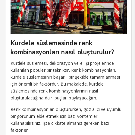
klink
klink
klink
klink panel
Kurdele süslemesinde renk
kombinasyonları nasıl oluşturulur?
klink panel
Kurdele süslemesi, dekorasyon ve el işi projelerinde
klink
kullanılan popüler bir tekniktir. Renk kombinasyonları,
klink
kurdele süslemesinin başarılı bir şekilde tamamlanması
için önemli bir faktördür. Bu makalede, kurdele
 Hacklink
süslemesinde renk kombinasyonlarının nasıl
oluşturulacağına dair ipuçları paylaşacağım.
klink
Renk kombinasyonları oluştururken, göz alıcı ve uyumlu
klink
bir görünüm elde etmek için bazı yöntemler
klink satın al
kullanabilirsiniz. İşte dikkate almanız gereken bazı
faktörler:
klink panel