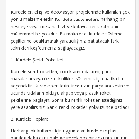
klink Panel
Kurdeleler, el işi ve dekorasyon projelerinde kullanılan çok
yönlü malzemelerdir.
, herhangi bir
Kurdele süslemeleri
klink panel
nesneye veya mekana hızlı ve kolayca renk katmanın
mükemmel bir yoludur. Bu makalede, kurdele süsleme
klink panel
çeşitlerine odaklanarak yaratıcılığınızı patlatacak farklı
klink panel
teknikleri keşfetmenizi sağlayacağız.
klink panel
1. Kurdele Şeridi Roketleri:
klink panel
Kurdele şeridi roketleri, çocukların odalarını, parti
masalarını veya özel etkinlikleri süslemek için harika bir
klink panel
seçenektir. Kurdele şeritlerini ince uzun parçalara kesin ve
ucunda vidaların olduğu ahşap veya plastik roket
klink panel
şekillerine bağlayın. Sonra bu renkli roketleri istediğiniz
klink panel
yere asabilirsiniz. Sanki renkli roketler gökyüzünde patladı!
2. Kurdele Topları:
klink panel
Herhangi bir kutlama için uygun olan kurdele topları,
klink panel
partileri daha canlı hale getirecek hoş bir dokunuştur. Bir