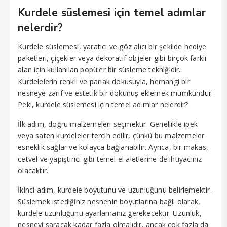
Kurdele süslemesi için temel adımlar
vakti
nelerdir?
vole
Kurdele süslemesi, yaratıcı ve göz alıcı bir şekilde hediye
paketleri, çiçekler veya dekoratif objeler gibi birçok farklı
twoon
alan için kullanılan popüler bir süsleme tekniğidir.
wild
Kurdelelerin renkli ve parlak dokusuyla, herhangi bir
nesneye zarif ve estetik bir dokunuş eklemek mümkündür.
Peki, kurdele süslemesi için temel adımlar nelerdir?
İlk adım, doğru malzemeleri seçmektir. Genellikle ipek
veya saten kurdeleler tercih edilir, çünkü bu malzemeler
esneklik sağlar ve kolayca bağlanabilir. Ayrıca, bir makas,
cetvel ve yapıştırıcı gibi temel el aletlerine de ihtiyacınız
olacaktır.
İkinci adım, kurdele boyutunu ve uzunluğunu belirlemektir.
Süslemek istediğiniz nesnenin boyutlarına bağlı olarak,
kurdele uzunluğunu ayarlamanız gerekecektir. Uzunluk,
nesneyi saracak kadar fazla olmalıdır, ancak çok fazla da