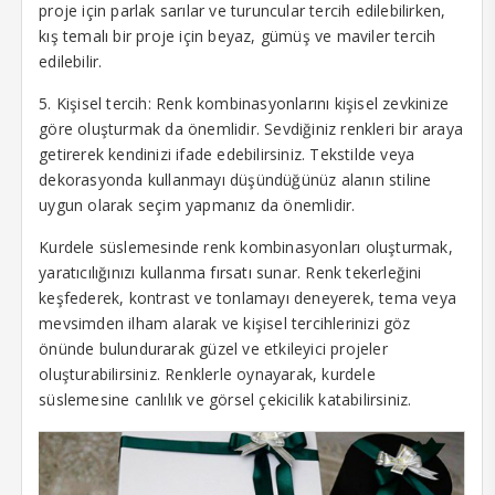
proje için parlak sarılar ve turuncular tercih edilebilirken,
klink
kış temalı bir proje için beyaz, gümüş ve maviler tercih
edilebilir.
klink panel
5. Kişisel tercih: Renk kombinasyonlarını kişisel zevkinize
klink panel
göre oluşturmak da önemlidir. Sevdiğiniz renkleri bir araya
klink panel
getirerek kendinizi ifade edebilirsiniz. Tekstilde veya
dekorasyonda kullanmayı düşündüğünüz alanın stiline
klink panel
uygun olarak seçim yapmanız da önemlidir.
klink panel
Kurdele süslemesinde renk kombinasyonları oluşturmak,
yaratıcılığınızı kullanma fırsatı sunar. Renk tekerleğini
klink panel
keşfederek, kontrast ve tonlamayı deneyerek, tema veya
klink panel
mevsimden ilham alarak ve kişisel tercihlerinizi göz
önünde bulundurarak güzel ve etkileyici projeler
klink panel
oluşturabilirsiniz. Renklerle oynayarak, kurdele
süslemesine canlılık ve görsel çekicilik katabilirsiniz.
klink panel
klink panel
klink panel