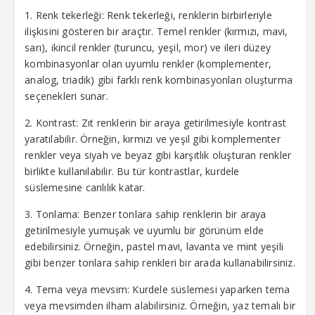
1. Renk tekerleği: Renk tekerleği, renklerin birbirleriyle
klink panel
ilişkisini gösteren bir araçtır. Temel renkler (kırmızı, mavi,
sarı), ikincil renkler (turuncu, yeşil, mor) ve ileri düzey
klink panel
kombinasyonlar olan uyumlu renkler (komplementer,
analog, triadik) gibi farklı renk kombinasyonları oluşturma
klink panel
seçenekleri sunar.
klink panel
2. Kontrast: Zıt renklerin bir araya getirilmesiyle kontrast
klink panel
yaratılabilir. Örneğin, kırmızı ve yeşil gibi komplementer
renkler veya siyah ve beyaz gibi karşıtlık oluşturan renkler
klink panel
birlikte kullanılabilir. Bu tür kontrastlar, kurdele
süslemesine canlılık katar.
klink panel
3. Tonlama: Benzer tonlara sahip renklerin bir araya
klink panel
getirilmesiyle yumuşak ve uyumlu bir görünüm elde
klink panel
edebilirsiniz. Örneğin, pastel mavi, lavanta ve mint yeşili
gibi benzer tonlara sahip renkleri bir arada kullanabilirsiniz.
klink panel
4. Tema veya mevsim: Kurdele süslemesi yaparken tema
klink panel
veya mevsimden ilham alabilirsiniz. Örneğin, yaz temalı bir