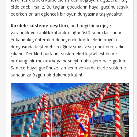
elde edebilirsiniz. Bu taçlar, çocukların hayal gücünü teşvik
klink
ederken onları eğlenceli bir oyun dünyasına taşıyacaktır.
klink panel
Kurdele süsleme çeşitleri
, herhangi bir projeye
yaratıcılık ve canlılık katarak olağanüstü sonuçlar sunar.
klink Panel
Yukarıdaki yöntemleri deneyerek, kurdelelerin büyülü
klink Panel
dünyasında keşfedebileceğiniz sınırsız seçeneklerin tadını
çıkarın. Renkleri patlatın, süslemeleri kişiselleştirin ve
klink Panel
herhangi bir mekanı veya nesneyi muhteşem hale getirin.
Sadece hayal gücünüze izin verin ve kurdelelerle süsleme
sal Oku
sanatınıza özgün bir dokunuş katın!
klink
klink panel
klink panel
klink panel
klink Panel