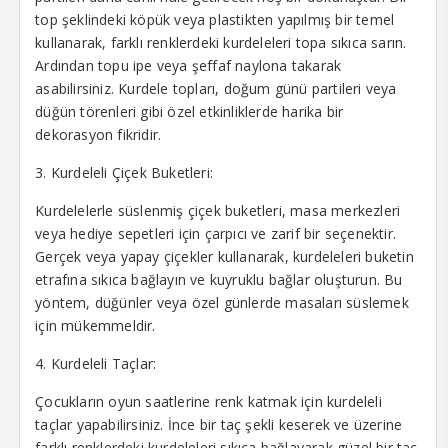
klink panel
top şeklindeki köpük veya plastikten yapılmış bir temel
kullanarak, farklı renklerdeki kurdeleleri topa sıkıca sarın.
klink panel
Ardından topu ipe veya şeffaf naylona takarak
asabilirsiniz. Kurdele topları, doğum günü partileri veya
klink panel
düğün törenleri gibi özel etkinliklerde harika bir
klink panel
dekorasyon fikridir.
klink panel
3. Kurdeleli Çiçek Buketleri:
klink panel
Kurdelelerle süslenmiş çiçek buketleri, masa merkezleri
veya hediye sepetleri için çarpıcı ve zarif bir seçenektir.
klink panel
Gerçek veya yapay çiçekler kullanarak, kurdeleleri buketin
etrafına sıkıca bağlayın ve kuyruklu bağlar oluşturun. Bu
klink panel
yöntem, düğünler veya özel günlerde masaları süslemek
için mükemmeldir.
klink Panel
4. Kurdeleli Taçlar:
uminati
Çocukların oyun saatlerine renk katmak için kurdeleli
klink
taçlar yapabilirsiniz. İnce bir taç şekli keserek ve üzerine
klink Panel
farklı renklerdeki kurdeleleri sıkıca bağlayarak güzel bir taç