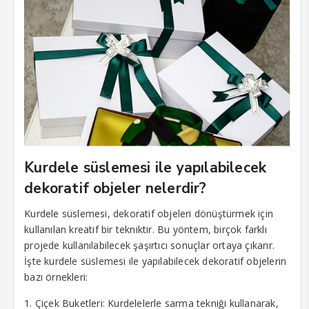
klink panel
sal oku
klink satın al
klink Panel
casino
neme bonusu
Kurdele süslemesi ile yapılabilecek
dekoratif objeler nelerdir?
neme bonusu
neme bonusu
Kurdele süslemesi, dekoratif objeleri dönüştürmek için
kullanılan kreatif bir tekniktir. Bu yöntem, birçok farklı
neme bonusu
projede kullanılabilecek şaşırtıcı sonuçlar ortaya çıkarır.
İşte kurdele süslemesi ile yapılabilecek dekoratif objelerin
n money link shortener
bazı örnekleri:
rno
1. Çiçek Buketleri: Kurdelelerle sarma tekniği kullanarak,