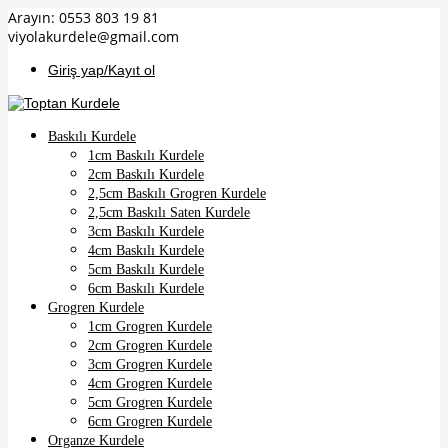
Arayın: 0553 803 19 81
link panel
viyolakurdele@gmail.com
link panel
Giriş yap/Kayıt ol
link paketleri
link
Baskılı Kurdele
1cm Baskılı Kurdele
link
2cm Baskılı Kurdele
2,5cm Baskılı Grogren Kurdele
link
2,5cm Baskılı Saten Kurdele
link
3cm Baskılı Kurdele
4cm Baskılı Kurdele
link panel
5cm Baskılı Kurdele
6cm Baskılı Kurdele
link panel
Grogren Kurdele
1cm Grogren Kurdele
link panel
2cm Grogren Kurdele
link panel
3cm Grogren Kurdele
4cm Grogren Kurdele
link panel
5cm Grogren Kurdele
6cm Grogren Kurdele
link panel
Organze Kurdele