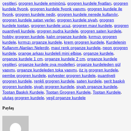
,
,
,
çeşitleri
grogren kurdele eminönü
grogren kurdele fiyatları
grogren
,
,
kurdele fiyonk
grogren kurdele fiyonk yapımı
grogren kurdele ile
link panel
,
,
,
fiyonk
grogren kurdele nedir
grogren kurdele nerede kullanılır
link panel
,
,
grogren kurdele satan yerler
grogren kurdele siyah
grogren
,
,
,
kurdele toptan
grogren kurdele ucuz
grogren mavi kurdele
grogren
link panel
,
,
,
puantiyeli kurdele
grogren pudra kurdele
grogren saten kurdele
,
,
hobby grogren kurdele
kalın organze kurdele
kırmızı grogren
link panel
,
,
,
kurdele
kırmızı organze kurdele
krem grogren kurdele
Kurdelenin
,
,
link panel
Kullanım Alanları Nelerdir
mavi renk organze kurdele
neon grogren
,
,
,
kurdele
orange arkası kurdeleli mini elbise
organze kurdele
link panel
,
,
organze kurdele 1 cm
organze kurdele 2 cm
organze kurdele
,
,
çeşitleri
organze kurdele oya modelleri
organze kurdeleden gül
link panel
,
,
,
yapımı
organze kurdeleden toka yapımı
öz iş grogren kurdele
,
,
pembe grogren kurdele
polyester grogren kurdele
puantiyeli
link panel
,
,
,
grogren kurdele
renkli grogren kurdele
saten kurdele
şerit baskılı
,
,
,
link panel
grogren kurdele
siyah grogren kurdele
siyah organze kurdele
,
,
,
Toptan Baskılı Kurdele
Toptan Grogren Kurdele
Toptan Kurdele
link panel
,
ulutaş grogren kurdele
yeşil organze kurdele
l oku
Paylaş
link satın al
link Panel