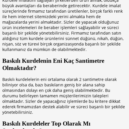
Kurdele imalatını sağlayan şirketlerden ürün almak, oldukça
link panel
büyük avantajları da beraberinde getirecektir. Kurdele imalat
link Panel
süreçlerinde firmamız tarafından üretilenler, birçok farklı renk
ile hem internet sitemizdeki yerini almakta hem de
link
mağazalarda yerini almaktadır. Sizler de yapacak olduğunuz
ürün incelemeleri ile beraber işlemleri sağlayabilir ve süreci
link
başarılı bir şekilde yönetebilirsiniz. Firmamız tarafından satın
aldığınız tüm kurdele ürünlerini sünnet düğünü, nikah, düğün,
link
nişan, söz ve türevi birçok organizasyonda başarılı bir şekilde
link panel
kullanmanız da mümkün de olabilmektedir.
link panel
Baskılı Kurdelenin Eni Kaç Santimetre
Olmaktadır?
link
link
Baskılı kurdelelerin eni ortalama olarak 2 santimetre olarak
biliniyor olsa da, bazı baskıların geniş bir alana sahip
Hacklink
olmasından dolayı en çok daha geniş olabilmektedir. Bu
durumu belirleyen tamamen müşterilerimizin talepleri
link
olmaktadır. Sizler de yapacağınız işlemlerde bu kritere dikkat
link
ederek firmamızdan destek alabilir ve süreci başarılı bir şekilde
yönetebilirsiniz.
link satın al
Baskılı Kurdeleler Top Olarak Mı
link panel