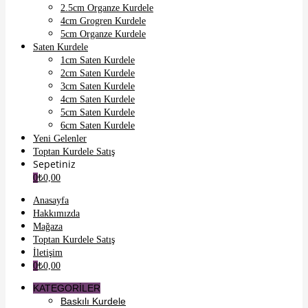
2.5cm Organze Kurdele
link panel
4cm Grogren Kurdele
link Panel
5cm Organze Kurdele
Saten Kurdele
link panel
1cm Saten Kurdele
2cm Saten Kurdele
ink giriş
3cm Saten Kurdele
link panel
4cm Saten Kurdele
5cm Saten Kurdele
link Panel
6cm Saten Kurdele
Yeni Gelenler
link panel
Toptan Kurdele Satış
Sepetiniz
link panel
0
₺
0,00
link panel
Anasayfa
link Panel
Hakkımızda
Mağaza
link panel
Toptan Kurdele Satış
İletişim
link panel
0
₺
0,00
link Panel
KATEGORİLER
Baskılı Kurdele
link Panel