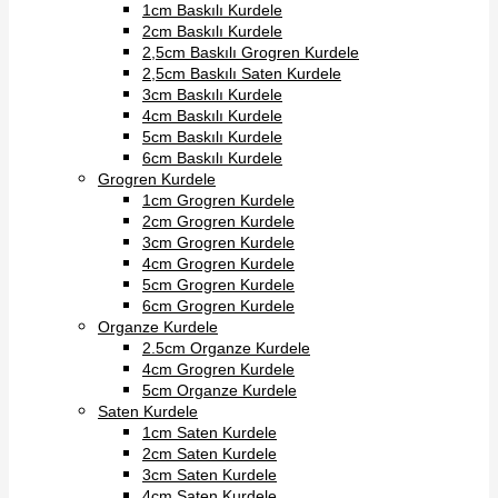
1cm Baskılı Kurdele
link panel
2cm Baskılı Kurdele
2,5cm Baskılı Grogren Kurdele
link panel
2,5cm Baskılı Saten Kurdele
3cm Baskılı Kurdele
link panel
4cm Baskılı Kurdele
5cm Baskılı Kurdele
link satın al
6cm Baskılı Kurdele
link satın al
Grogren Kurdele
1cm Grogren Kurdele
link Panel
2cm Grogren Kurdele
3cm Grogren Kurdele
link panel
4cm Grogren Kurdele
5cm Grogren Kurdele
link panel
6cm Grogren Kurdele
link Panel
Organze Kurdele
2.5cm Organze Kurdele
link panel
4cm Grogren Kurdele
5cm Organze Kurdele
link panel
Saten Kurdele
1cm Saten Kurdele
link panel
2cm Saten Kurdele
link panel
3cm Saten Kurdele
4cm Saten Kurdele