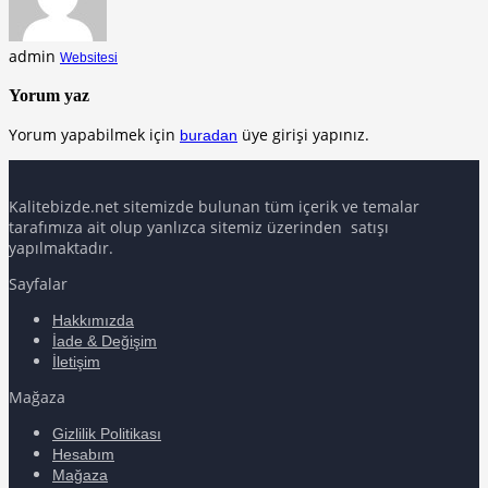
sino
bet
admin
Websitesi
bom giriş
Yorum yaz
eme bonusu
Yorum yapabilmek için
üye girişi yapınız.
buradan
eme bonusu
eme bonusu
Kalitebizde.net sitemizde bulunan tüm içerik ve temalar
tarafımıza ait olup yanlızca sitemiz üzerinden satışı
eme bonusu
yapılmaktadır.
 money link shortener
Sayfalar
o
Hakkımızda
sino giriş
İade & Değişim
İletişim
casino
Mağaza
bet
Gizlilik Politikası
rbetin giris
Hesabım
Mağaza
sino