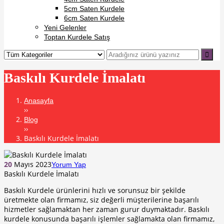
link panel
5cm Saten Kurdele
6cm Saten Kurdele
link panel
Yeni Gelenler
link panel
Toptan Kurdele Satış
link panel
link panel
Baskılı Kurdele İmalatı
link panel
Anasayfa
link panel
››
Blog
link panel
››
link panel
Baskılı Kurdele İmalatı
link panel
20
Mayıs 2023
Yorum Yap
link panel
Baskılı Kurdele İmalatı
link panel
Baskılı Kurdele ürünlerini hızlı ve sorunsuz bir şekilde
üretmekte olan firmamız, siz değerli müşterilerine başarılı
link panel
hizmetler sağlamaktan her zaman gurur duymaktadır. Baskılı
kurdele konusunda başarılı işlemler sağlamakta olan firmamız,
link panel