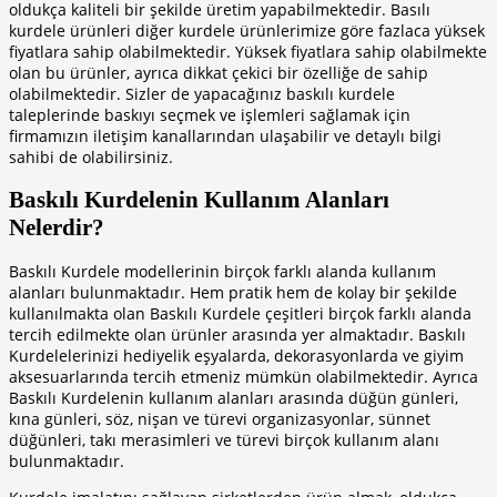
oldukça kaliteli bir şekilde üretim yapabilmektedir. Basılı
link Panel
kurdele ürünleri diğer kurdele ürünlerimize göre fazlaca yüksek
fiyatlara sahip olabilmektedir. Yüksek fiyatlara sahip olabilmekte
inati
olan bu ürünler, ayrıca dikkat çekici bir özelliğe de sahip
olabilmektedir. Sizler de yapacağınız baskılı kurdele
link
taleplerinde baskıyı seçmek ve işlemleri sağlamak için
firmamızın iletişim kanallarından ulaşabilir ve detaylı bilgi
link Panel
sahibi de olabilirsiniz.
link
Baskılı Kurdelenin Kullanım Alanları
link panel
Nelerdir?
link Panel
Baskılı Kurdele modellerinin birçok farklı alanda kullanım
link Panel
alanları bulunmaktadır. Hem pratik hem de kolay bir şekilde
kullanılmakta olan Baskılı Kurdele çeşitleri birçok farklı alanda
link Panel
tercih edilmekte olan ürünler arasında yer almaktadır. Baskılı
al Oku
Kurdelelerinizi hediyelik eşyalarda, dekorasyonlarda ve giyim
aksesuarlarında tercih etmeniz mümkün olabilmektedir. Ayrıca
link
Baskılı Kurdelenin kullanım alanları arasında düğün günleri,
kına günleri, söz, nişan ve türevi organizasyonlar, sünnet
link panel
düğünleri, takı merasimleri ve türevi birçok kullanım alanı
bulunmaktadır.
link panel