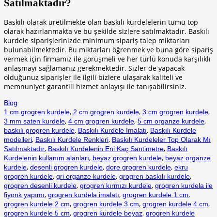
Satılmaktadır?
link panel
Baskılı olarak üretilmekte olan baskılı kurdelelerin tümü top
link panel
olarak hazırlanmakta ve bu şekilde sizlere satılmaktadır. Baskılı
kurdele siparişlerinizde minimum sipariş talep miktarları
link panel
bulunabilmektedir. Bu miktarları öğrenmek ve buna göre sipariş
link panel
vermek için firmamız ile görüşmeli ve her türlü konuda karşılıklı
anlaşmayı sağlamanız gerekmektedir. Sizler de yapacak
link panel
olduğunuz siparişler ile ilgili bizlere ulaşarak kaliteli ve
memnuniyet garantili hizmet anlayışı ile tanışabilirsiniz.
link panel
Blog
link panel
,
,
,
1 cm grogren kurdele
2 cm grogren kurdele
3 cm grogren kurdele
link panel
,
,
,
3 mm saten kurdele
4 cm grogren kurdele
5 cm organze kurdele
,
,
baskılı grogren kurdele
Baskılı Kurdele İmalatı
Baskılı Kurdele
link panel
,
,
modelleri
Baskılı Kurdele Renkleri
Baskılı Kurdeleler Top Olarak Mı
,
,
Satılmaktadır
Baskılı Kurdelenin Eni Kaç Santimetre
Baskılı
link panel
,
,
Kurdelenin kullanım alanları
beyaz grogren kurdele
beyaz organze
,
,
,
kurdele
desenli grogren kurdele
dore grogren kurdele
ekru
link panel
,
,
,
grogren kurdele
gri organze kurdele
grogren baskılı kurdele
link
,
,
grogren desenli kurdele
grogren kırmızı kurdele
grogren kurdela ile
,
,
,
fiyonk yapımı
grogren kurdela imalatı
grogren kurdele 1 cm
link panel
,
,
,
grogren kurdele 2 cm
grogren kurdele 3 cm
grogren kurdele 4 cm
,
,
grogren kurdele 5 cm
grogren kurdele beyaz
grogren kurdele
link panel