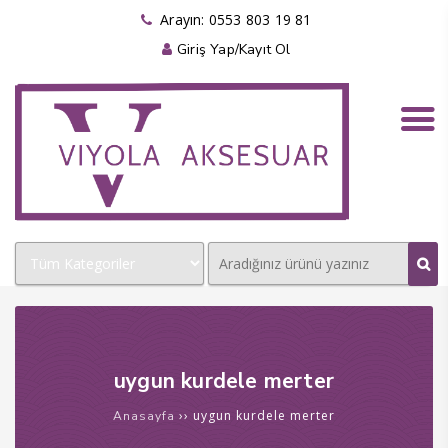
klink panel
Arayın: 0553 803 19 81
Giriş Yap/Kayıt Ol
klink panel
klink paketleri
klink
klink
klink
klink
klink panel
klink panel
klink panel
uygun kurdele merter
klink panel
››
uygun kurdele merter
Anasayfa
klink panel