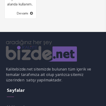
klink panel
alanda kullanım..
klink panel
Devamı
klink Panel
klink Panel
klink panel
klink panel
klink panel
klink satın al
Kalitebizde.net sitemizde bulunan tüm içerik ve
temalar tarafımıza ait olup yanlızca sitemiz
klink satın al
üzerinden satışı yapılmaktadır.
klink Panel
Sayfalar
klink panel
klink panel