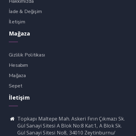
Hakkımızda
klink Panel
İade & Değişim
İletişim
klink panel
Mağaza
klink panel
klink panel
Gizlilik Politikası
klink panel
Hesabım
klink panel
Mağaza
klink panel
Sepet
klink panel
İletişim
klink panel
klink panel
Topkapı Maltepe Mah. Askeri Fırın Çıkmazı Sk.
Gül Sanayi Sitesi A Blok No:8 Kat:1, A Blok Sk.
klink panel
Gül Sanayi Sitesi No8, 34010 Zeytinburnu/