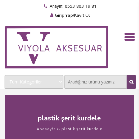
panel
Arayın: 0553 803 19 81
Giriş Yap/Kayıt Ol
panel
aketleri
panel
panel
panel
plastik şerit kurdele
panel
››
plastik şerit kurdele
Anasayfa
panel