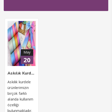
panel
panel
Panel
panel
riş
May
panel
20
Panel
Askılık Kurdele Ürünlerimiz
panel
Askılık kurdele
panel
ürünlerimizin
birçok farklı
panel
alanda kullanım
özelliği
Panel
bulunmaktadır.