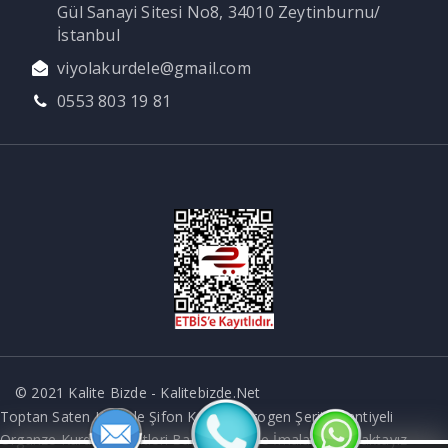
Gül Sanayi Sitesi No8, 34010 Zeytinburnu/
panel
İstanbul
panel
viyolakurdele@gmail.com
panel
0553 803 19 81
panel
panel
panel
panel
panel
Panel
© 2021 Kalite Bizde - Kalitebizde.Net
Toptan Saten Kurdele Şifon Kurdele Grogen Şerit Puantiyeli
Organze Kurdele Çeşitleri Baskılı Kurdele İmalatı Yapmaktayız
Panel