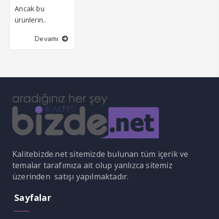
panel
Ancak bu
ürünlerin..
panel
Devamı
Panel
Panel
panel
panel
panel
atın al
Kalitebizde.net sitemizde bulunan tüm içerik ve
atın al
temalar tarafımıza ait olup yanlızca sitemiz
üzerinden satışı yapılmaktadır.
Panel
Sayfalar
panel
panel