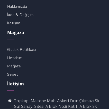
Hakkımızda
Panel
İade & Değişim
panel
İletişim
panel
Mağaza
panel
panel
Gizlilik Politikası
panel
Hesabım
panel
Mağaza
Sepet
panel
İletişim
panel
panel
Topkapı Maltepe Mah. Askeri Fırın Çıkmazı Sk.
panel
Gül Sanayi Sitesi A Blok No:8 Kat:1, A Blok Sk.